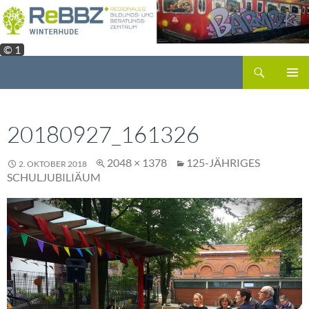
Zum
Inhalt
springen
© 1
Suchen
PRIMÄR
MENÜ
20180927_161326
2048 × 1378
125-JÄHRIGES
2. OKTOBER 2018
SCHULJUBILIÄUM